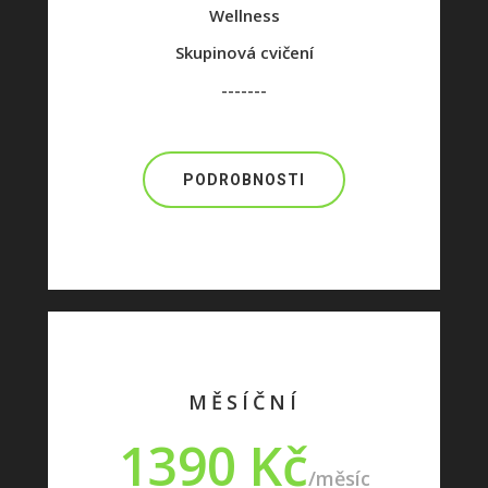
Wellness
Skupinová cvičení
-------
PODROBNOSTI
MĚSÍČNÍ
1390 Kč
/měsíc