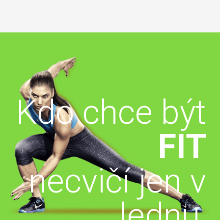
Kdo chce být
FIT
necvičí jen v
lednu,