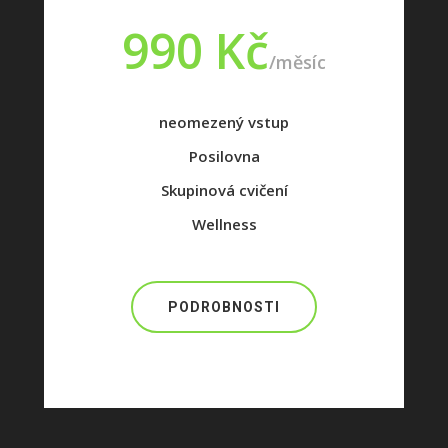
990 Kč
/měsíc
neomezený vstup
Posilovna
Skupinová cvičení
Wellness
PODROBNOSTI