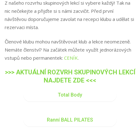
Z našeho rozvrhu skupinových lekcí si vybere každý! Tak na
nic nečekejte a přijďte si s námi zacvičit. Před první
návštěvou doporučujeme zavolat na recepci klubu a udělat si
rezervaci místa.
Členové klubu mohou navštěvovat klub a lekce neomezeně.
Nemáte členství? Na začátek můžete využít jednorázových
vstupů nebo permanentek:
CENÍK
.
>>> AKTUÁLNÍ ROZVRH SKUPINOVÝCH LEKCÍ
NAJDETE ZDE <<<
Total Body
ÚT
16:00
Ranní BALL PILATES
PÁ
08:00