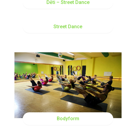
Děti – Street Dance
ČT
15:45
Street Dance
ČT
18:00
ST
18:00
Bodyform