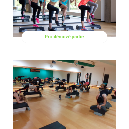
PO
17:00
Problémové partie
ÚT
08:00
PÁ
17:00
ČT
08:00
ČT
17:00
PÁ
18:00