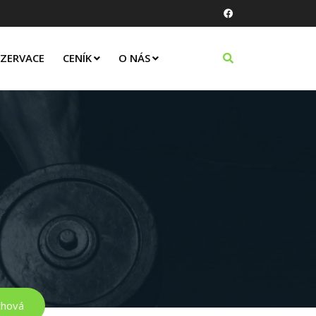
EZERVACE
CENÍK
O NÁS
chová