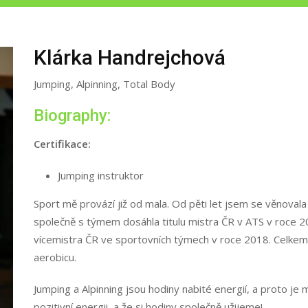
Klárka Handrejchová
Jumping, Alpinning, Total Body
Biography:
Certifikace:
Jumping instruktor
Sport mě provází již od mala. Od pěti let jsem se věnova
společně s týmem dosáhla titulu mistra ČR v ATS v roce 20
vícemistra ČR ve sportovních týmech v roce 2018. Celkem 
aerobicu.
Jumping a Alpinning jsou hodiny nabité energií, a proto je
pozitivní energii, a že si hodiny společně užijeme!