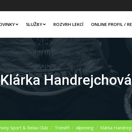
OVINKY
SLUŽBY
ROZVRH LEKCÍ
ONLINE PROFIL / R
Klárka Handrejchová
ony Sport & Relax Club
/
Trenéři
/
Alpinning
/
Klárka Handrej