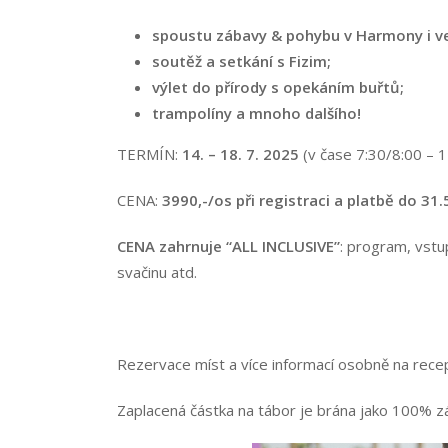
spoustu zábavy & pohybu v Harmony i v
soutěž a setkání s Fizim;
výlet do přírody s opekáním buřtů;
trampolíny a mnoho dalšího!
TERMÍN:
14. – 18. 7. 2025
(v čase 7:30/8:00 – 1
CENA:
3990,-/os při registraci
a platbě do 31.
CENA zahrnuje “ALL INCLUSIVE”
: program, vstup
svačinu atd.
Rezervace míst a více informací osobně na rece
Zaplacená částka na tábor je brána jako 100% zá