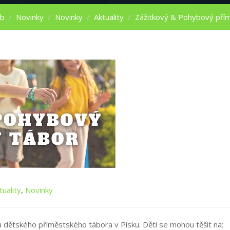
ub
/
Novinky
/
Novinky
/
Aktuality
/
Zážitkový & Pohybový přím
tuality
,
Novinky
ku dětského příměstského tábora v Písku. Děti se mohou těšit na: