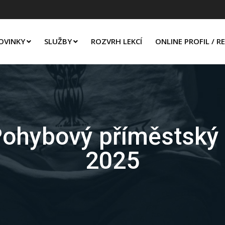
OVINKY
SLUŽBY
ROZVRH LEKCÍ
ONLINE PROFIL / R
Pohybový příměstský t
2025