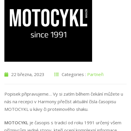
22 března, 2023
Categories :
Partneři
Popisek připravujeme… Vy si zatím během čekání můžete u
nás na recepci v Harmony přečíst aktuální čísla časopisu
MOTOCYKL u kávy či proteinového shaku.
MOTOCYKL
je časopis s tradicí od roku 1991 určený všem
příznivcům jedné stopy, kteří ocení komplexní informace