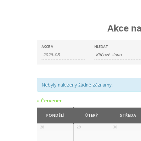
Akce na
Akce
Akce
AKCE V
HLEDAT
Search
Search
and
Views
Navigation
Nebyly nalezeny žádné záznamy.
«
Červenec
Calendar
PONDĚLÍ
ÚTERÝ
STŘEDA
of
28
29
30
Calendar
Akce
of