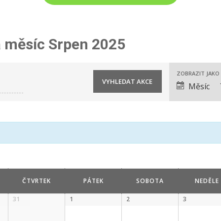
 měsíc Srpen 2025
ZOBRAZIT JAKO
Akce
Měsíc
Views
Navigation
ČTVRTEK
PÁTEK
SOBOTA
NEDĚLE
31
1
2
3